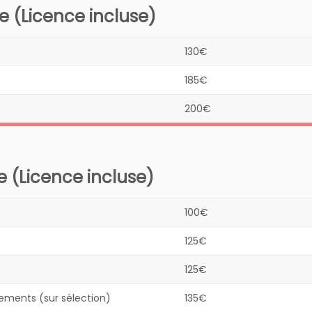
e (Licence incluse)
130€
185€
200€
e (Licence incluse)
100€
125€
125€
nements (sur sélection)
135€