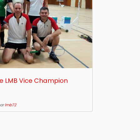
 Le LMB Vice Champion
ar
lmb72