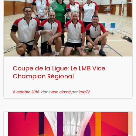
Coupe de la Ligue: Le LMB Vice
Champion Régional
6 octobre 2016
dans
Non classé
par
lmb72